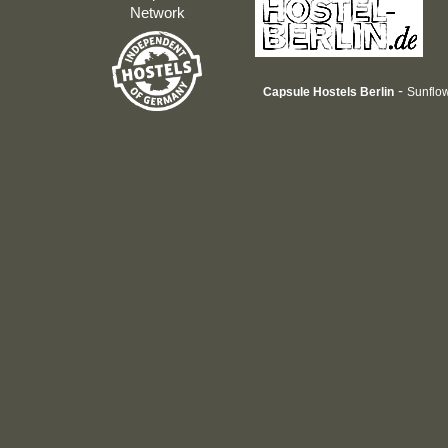
Network
-
Capsule Hostels Berlin
Sunflow