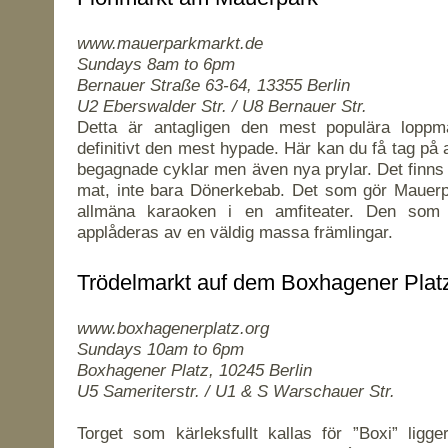
www.mauerparkmarkt.de
Sundays 8am to 6pm
Bernauer Straße 63-64, 13355 Berlin
U2 Eberswalder Str. / U8 Bernauer Str.
Detta är antagligen den mest populära loppm
definitivt den mest hypade. Här kan du få tag på 
begagnade cyklar men även nya prylar. Det finns
mat, inte bara Dönerkebab. Det som gör Mauerp
allmäna karaoken i en amfiteater. Den som 
applåderas av en väldig massa främlingar.
Trödelmarkt auf dem Boxhagener Plat
www.boxhagenerplatz.org
Sundays 10am to 6pm
Boxhagener Platz, 10245 Berlin
U5 Sameriterstr. / U1 & S Warschauer Str.
Torget som kärleksfullt kallas för ”Boxi” ligge