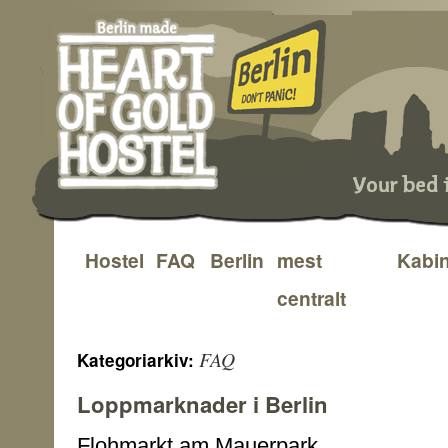
Hostel
FAQ
Berlin
mest
Kabi
Hoppa
centralt
till
innehåll
FAQ
Kategoriarkiv:
Loppmarknader i Berlin
Flohmarkt am Mauerpark