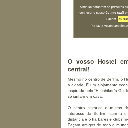
Ainda só perderam os primeiros dia
conhecer o nosso
óptimo staff
e 
as res
Façam
Por favor vejam também 
O vosso Hostel em
central!
Mesmo no
centro de Berlim
, o H
a
cidade
. É um
alojamento eco
inspirada pelo “Hitchhiker’s Gui
se sintam em casa.
O centro histórico e muitos 
interesse
de Berlim ficam a u
distância e o há
bares
e clubs m
Façam amigos de todo o mund