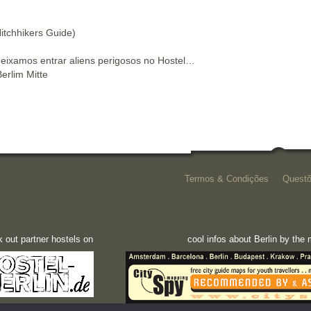
Hitchhikers Guide)
eixamos entrar aliens perigosos no Hostel…
erlim Mitte
Termos & Condições
Questõ
 out partner hostels on
cool infos about Berlin by th