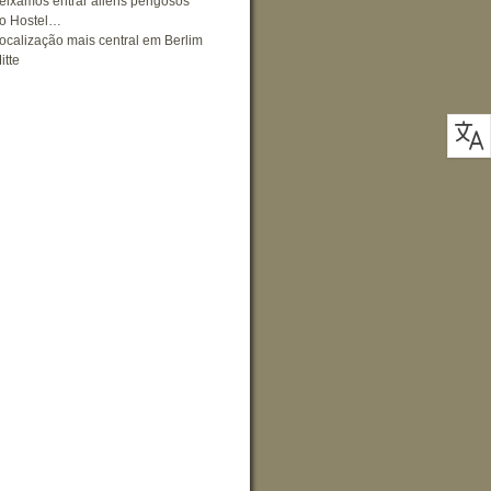
eixamos entrar aliens perigosos
o Hostel…
ocalização mais central em Berlim
itte