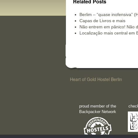
Related Posts
Berlim – “quase inofensiva” (
Capas de Livros e mais
Não entrem em pânico! Não d
Localização mais central em B
Heart of Gold Hostel Berlin
proud member of the
check
Backpacker Network