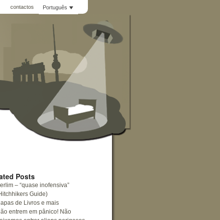
Q
contactos
Português
ated Posts
erlim – “quase inofensiva”
Hitchhikers Guide)
apas de Livros e mais
ão entrem em pânico! Não