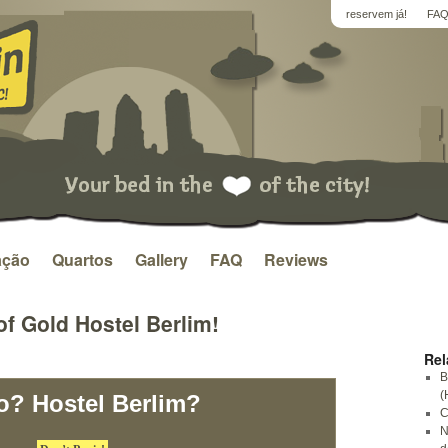
reservem já!
FA
ação
Quartos
Gallery
FAQ
Reviews
f Gold Hostel Berlim!
Rel
B
(
o? Hostel Berlim?
C
N