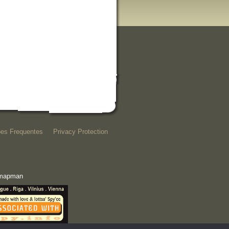
es Frequentes
Privacy Protection
e mapman