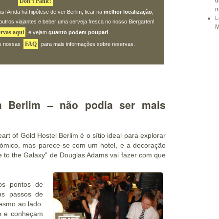
d
Don’t Panic!
n
s! Ainda há hipótese de ver Berlim, ficar na
melhor localização
,
L
outros viajantes e beber uma cerveja fresca no nosso Biergarten!
M
ervas aqui
e vejam
quanto podem poupar!
FAQ
as nossas
para mais informações sobre reservas.
 Berlim – não podia ser mais
eart of Gold Hostel Berlim é o sítio ideal para explorar
nómico
, mas parece-se com um hotel, e a
decoração
de to the Galaxy” de Douglas Adams vai fazer com que
dos
pontos de
ns passos de
esmo ao lado.
o e conheçam