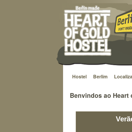
Hostel
Berlim
Localiz
Saltar
para
Benvindos ao Heart o
o
conteúdo
Verã