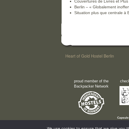
Couvertures de Livres et Plus
Berlin – « Globalement inoffe
Situation plus que centrale à B
Heart of Gold Hostel Berlin
proud member of the
check
Backpacker Network
Capsule 
We use cookies to ensure that we give you th