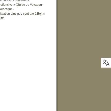
erlin – « Globalement
noffensive » (Guide du Voyageur
alactique)
ituation plus que centrale à Berlin
itte