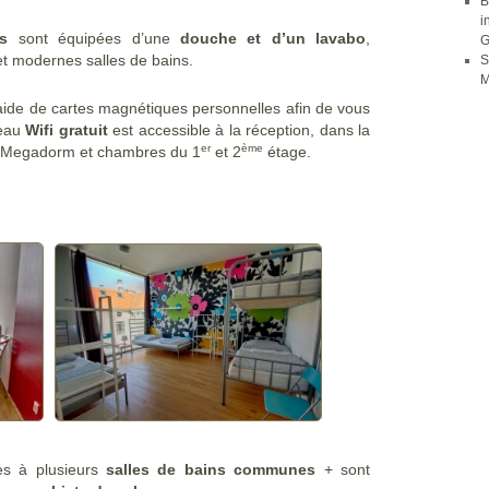
B
i
s
sont équipées d’une
douche et d’un lavabo
,
G
t modernes salles de bains.
S
M
’aide de cartes magnétiques personnelles afin de vous
seau
Wifi gratuit
est accessible à la réception, dans la
er
ème
la Megadorm et chambres du 1
et 2
étage.
s à plusieurs
salles de bains communes
+ sont