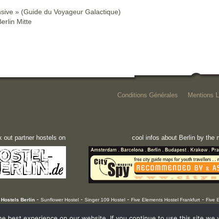
nsive » (Guide du Voyageur Galactique)
erlin Mitte
Conditions Générales
Mentions L
 out partner hostels on
cool infos about Berlin by th
-
-
-
-
Hostels Berlin
Sunflower Hostel
Singer 109 Hostel
Five Elements Hostel Frankfurt
Five 
e best experience on our website. If you continue to use this site we w