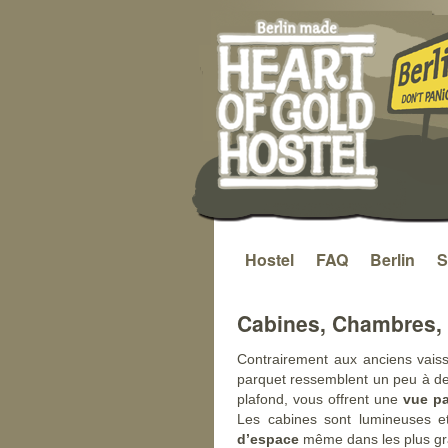
Hostel
FAQ
Berlin
S
Aller
au
Cabines, Chambres, 
contenu
Contrairement aux anciens vais
parquet ressemblent un peu à d
plafond, vous offrent une
vue p
Les cabines sont lumineuses et
d’espace
même dans les plus gra