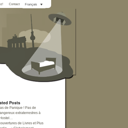
z!
Contact
Français
ated Posts
as de Panique ! Pas de
angereux extraterrestres à
’Hostel…
ouvertures de Livres et Plus