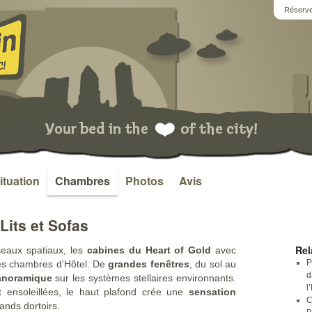
Réserve
ituation
Chambres
Photos
Avis
Lits et Sofas
Rel
seaux spatiaux, les
cabines du Heart of Gold
avec
P
es chambres d’Hôtel. De
grandes fenêtres
, du sol au
d
anoramique
sur les systèmes stellaires environnants.
l
 ensoleillées, le haut plafond crée une
sensation
C
nds dortoirs.