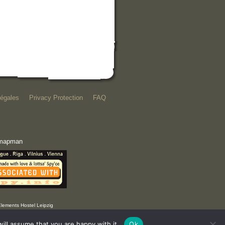
égales
Privacy Protection
FAQ
e mapman
Elements Hostel Leipzig
ill assume that you are happy with it.
Ok