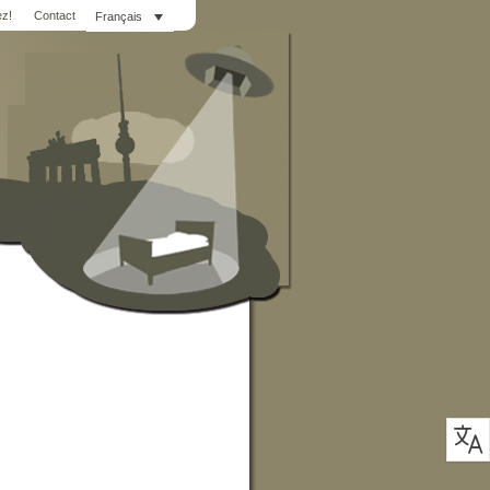
z!
Contact
Français