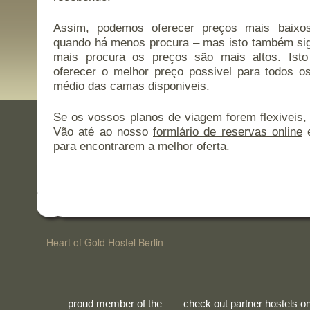
Assim, podemos oferecer preços mais baixo
quando há menos procura – mas isto também sig
mais procura os preços são mais altos. Ist
oferecer o melhor preço possivel para todos o
médio das camas disponiveis.
Se os vossos planos de viagem forem flexiveis,
Vão até ao nosso
formlário de reservas online
e
para encontrarem a melhor oferta.
Heart of Gold Hostel Berlin
proud member of the
check out partner hostels o