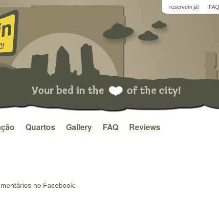
reservem já!
FA
ação
Quartos
Gallery
FAQ
Reviews
omentários no Facebook: