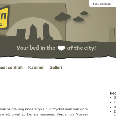
Boka din bädd!
est centralt
Kabiner
Galleri
Rec
S
L
B
r, kan vi inte nog understryka hur mycket man kan göra
D
bara ett urval av Berlins museum: Pergamon Museet