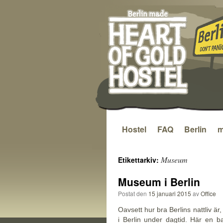
Hostel
FAQ
Berlin
m
Hoppa
till
Museum
Etikettarkiv:
innehåll
Museum i Berlin
Postat den
15 januari 2015
av
Office
Oavsett hur bra Berlins nattliv ä
i Berlin under dagtid. Här en 