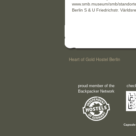
www.smb.museum/smb/standort
Berlin S & U Friedrichstr. Värld
Heart of Gold Hostel Berlin
proud member of the
check
Backpacker Network
Capsule 