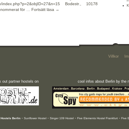
m
e/index.php?p=2&objID=27&n=15 Bodestr., 10178
K
srenommerat för …
Fortsätt läsa
→
Villkor
Im
 out partner hostels on
cool infos about Berlin by th
-
-
-
-
Hostels Berlin
Sunflower Hostel
Singer 109 Hostel
Five Elements Hostel Frankfurt
Five 