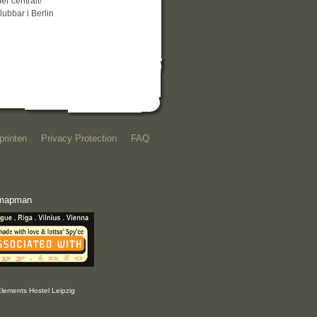
er centralt!
lubbar i Berlin
printen
Privacy Protection
FAQ
e mapman
Elements Hostel Leipzig