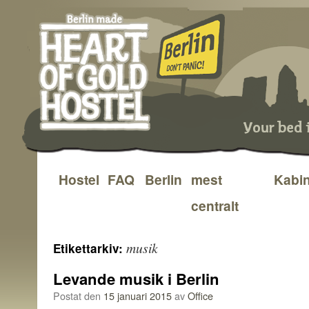
Hostel
FAQ
Berlin
mest
Kabi
Hoppa
centralt
till
innehåll
musik
Etikettarkiv:
Levande musik i Berlin
Postat den
15 januari 2015
av
Office