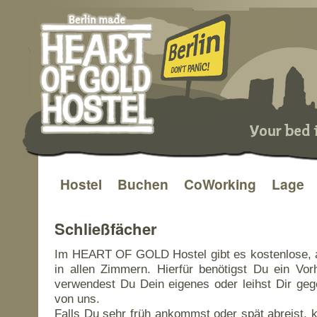
Hostel
Buchen
CoWorking
Lage
Zum
Inhalt
Schließfächer
springen
Im HEART OF GOLD Hostel gibt es kostenlose, 
in allen Zimmern. Hierfür benötigst Du ein Vo
verwendest Du Dein eigenes oder leihst Dir ge
von uns.
Falls Du sehr früh ankommst oder spät abreist,