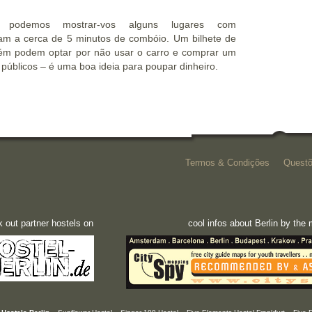
podemos mostrar-vos alguns lugares com
cam a cerca de 5 minutos de combóio. Um bilhete de
bém podem optar por não usar o carro e comprar um
s públicos – é uma boa ideia para poupar dinheiro.
Termos & Condições
Questõ
 out partner hostels on
cool infos about Berlin by th
-
-
-
-