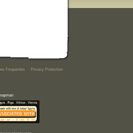
es Frequentes
Privacy Protection
e mapman