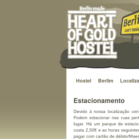
Hostel
Berlim
Localiz
Saltar
para
Estacionamento
o
Devido à nossa localização cent
conteúdo
Podem estacionar nas ruas per
lugar. Há um parque de estaci
custa 2,50€ e as horas seguinte
pagar com cartão de débito/Maes