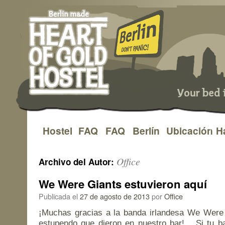
Hostel
FAQ
FAQ
Berlín
Ubicación
H
Saltar
al
Office
Archivo del Autor:
contenido
We Were Giants estuvieron aquí
Publicada el
27 de agosto de 2013
por
Office
¡Muchas gracias a la banda irlandesa We Were 
estupendo que dieron en nuestro bar! Si tu ba