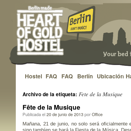
Hostel
FAQ
FAQ
Berlín
Ubicación
H
Saltar
al
Fete de la Musique
Archivo de la etiqueta:
contenido
Fête de la Musique
Publicada el
20 de junio de 2013
por
Office
Mañana, 21 de junio, no solo será oficialmente 
sino tambíen se hará la Fiesta de la Música. Des