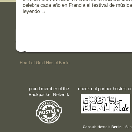
celebra cada año en Francia el festival de músic
leyendo
→
Heart of Gold Hostel Berlin
proud member of the
check out partner hostels o
Backpacker Network
-
Capsule Hostels Berlin
Sun