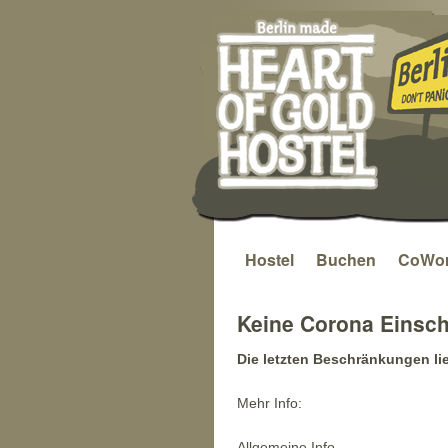
Hostel
Buchen
CoWor
Zum
Inhalt
Keine Corona Einsch
springen
Die letzten Beschränkungen li
Mehr Info:
Allgemeine Info