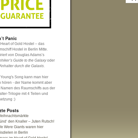
’t Panic
Heart of Gold Hostel – das
schiff Hostel in Berlin Mitte.
iriert von Douglas Adams’s
hhiker’s Guide to the Galaxy
oder
Anhalter durch die Galaxis
.
 Young's Song kann man hier
h hören - der Name kommt aber
 Namen des Raumschiffs aus der
lter-Trilogie mit 4 Teilen und
setzung :)
zte Posts
eihnachtsmärkte
ünd‘ den Knaller – Juten Rutsch!
e Were Giants waren hier
isdielen in Berlin