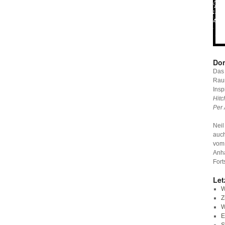
Don
Das 
Raum
Insp
Hitc
Per 
Neil
auc
vom
Anha
Fort
Let
W
Z
W
E