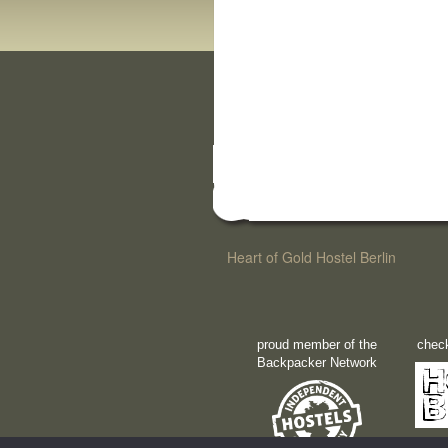
Heart of Gold Hostel Berlin
proud member of the
check
Backpacker Network