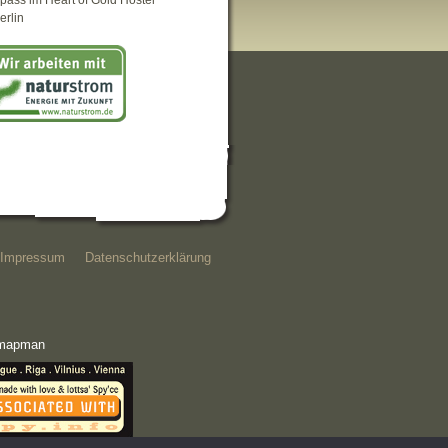
pass im Heart of Gold Hostel
erlin
Impressum
Datenschutzerklärung
e mapman