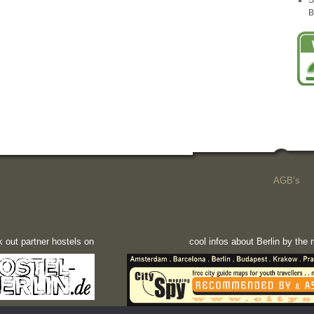
S
B
AGB’s
 out partner hostels on
cool infos about Berlin by th