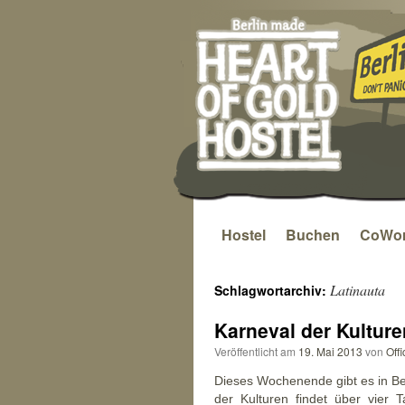
Hostel
Buchen
CoWor
Zum
Inhalt
Latinauta
Schlagwortarchiv:
springen
Karneval der Kulture
Veröffentlicht am
19. Mai 2013
von
Offi
Dieses Wochenende gibt es in Ber
der Kulturen findet über vier