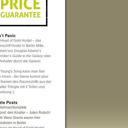
’t Panic
Heart of Gold Hostel – das
schiff Hostel in Berlin Mitte.
iriert von Douglas Adams’s
hhiker’s Guide to the Galaxy
oder
Anhalter durch die Galaxis
.
 Young's Song kann man hier
h hören - der Name kommt aber
 Namen des Raumschiffs aus der
lter-Trilogie mit 4 Teilen und
setzung :)
zte Posts
eihnachtsmärkte
ünd‘ den Knaller – Juten Rutsch!
e Were Giants waren hier
isdielen in Berlin