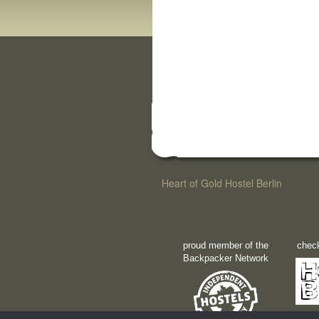
Heart of Gold Hostel Berlin
proud member of the
check
Backpacker Network