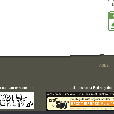
S
B
AGB’s
 out partner hostels on
cool infos about Berlin by th