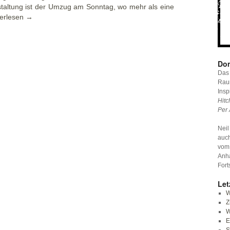
staltung ist der Umzug am Sonntag, wo mehr als eine
erlesen
→
Don
Das 
Raum
Insp
Hitc
Per 
Neil
auc
vom
Anha
Fort
Let
W
Z
W
E