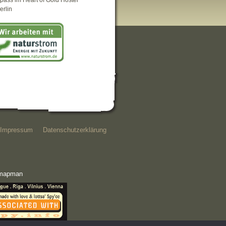
pass im Heart of Gold Hostel
erlin
Impressum
Datenschutzerklärung
e mapman