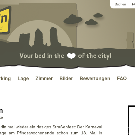
Buchen
F
king
Lage
Zimmer
Bilder
Bewertungen
FAQ
n
ce
lin mal wieder ein riesiges Straßenfest: Der Karneval
 Tage am Pfingstwochenende schon zum 18. Mal in