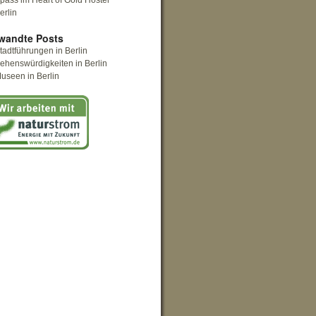
pass im Heart of Gold Hostel
erlin
wandte Posts
tadtführungen in Berlin
ehenswürdigkeiten in Berlin
useen in Berlin