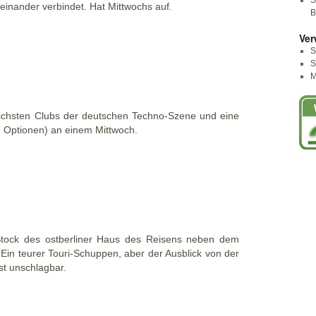
S
einander verbindet. Hat Mittwochs auf.
B
Ver
S
S
M
reichsten Clubs der deutschen Techno-Szene und eine
n Optionen) an einem Mittwoch.
Stock des ostberliner Haus des Reisens neben dem
Ein teurer Touri-Schuppen, aber der Ausblick von der
t unschlagbar.