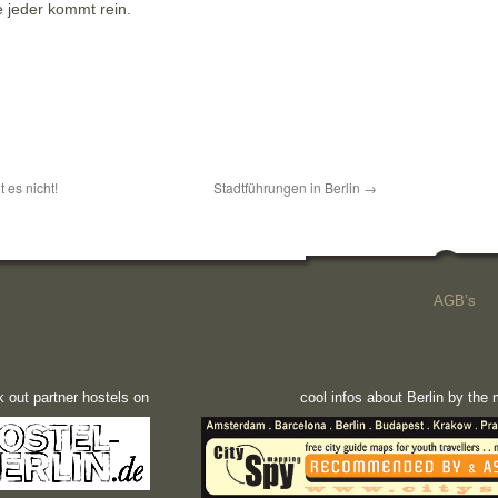
e jeder kommt rein.
 es nicht!
Stadtführungen in Berlin
→
AGB’s
 out partner hostels on
cool infos about Berlin by th