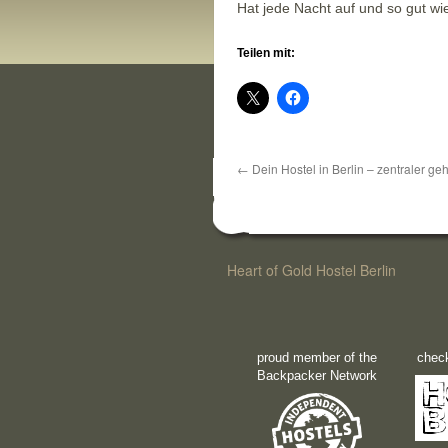
Hat jede Nacht auf und so gut wi
Teilen mit:
←
Dein Hostel in Berlin – zentraler geht
Heart of Gold Hostel Berlin
proud member of the
check
Backpacker Network