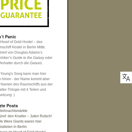
’t Panic
Heart of Gold Hostel – das
schiff Hostel in Berlin Mitte.
iriert von Douglas Adams’s
hhiker’s Guide to the Galaxy
oder
Anhalter durch die Galaxis
.
 Young's Song kann man hier
h hören - der Name kommt aber
 Namen des Raumschiffs aus der
lter-Trilogie mit 4 Teilen und
setzung :)
zte Posts
eihnachtsmärkte
ünd‘ den Knaller – Juten Rutsch!
e Were Giants waren hier
isdielen in Berlin