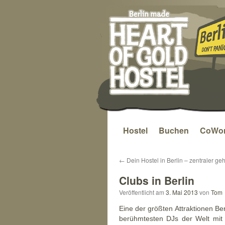
Hostel
Buchen
CoWor
Zum
Inhalt
←
Dein Hostel in Berlin – zentraler geht
springen
Clubs in Berlin
Veröffentlicht am
3. Mai 2013
von
Tom
Eine der größten Attraktionen Ber
berühmtesten DJs der Welt mit g