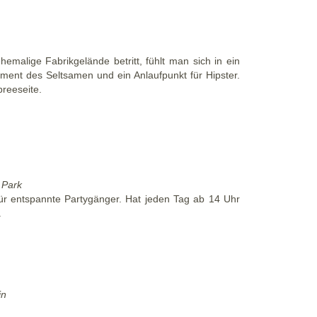
alige Fabrikgelände betritt, fühlt man sich in ein
ument des Seltsamen und ein Anlaufpunkt für Hipster.
preeseite.
 Park
r entspannte Partygänger. Hat jeden Tag ab 14 Uhr
.
in