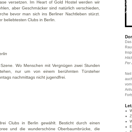
ase versetzen. Im Heart of Gold Hostel werden wir
hlen, aber Geschmäcker sind natürlich verschieden,
rche bevor man sich ins Berliner Nachtleben stürzt.
er beliebtesten Clubs in Berlin.
Don
Das 
Raum
Insp
rlin
Hitc
Per 
ub-Szene. Wo Menschen mit Vergnügen zwei Stunden
stehen, nur um von einem berühmten Türsteher
Neil
tags nachmittags nicht jugendfrei.
auc
vom
Anha
Fort
Let
W
Z
W
rei Clubs in Berlin gewählt. Besticht durch einen
E
 Spree und die wunderschöne Oberbaumbrücke, die