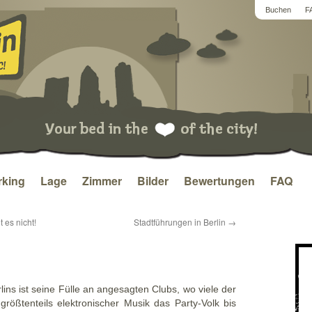
Buchen
F
king
Lage
Zimmer
Bilder
Bewertungen
FAQ
 es nicht!
Stadtführungen in Berlin
→
lins ist seine Fülle an angesagten Clubs, wo viele der
rößtenteils elektronischer Musik das Party-Volk bis