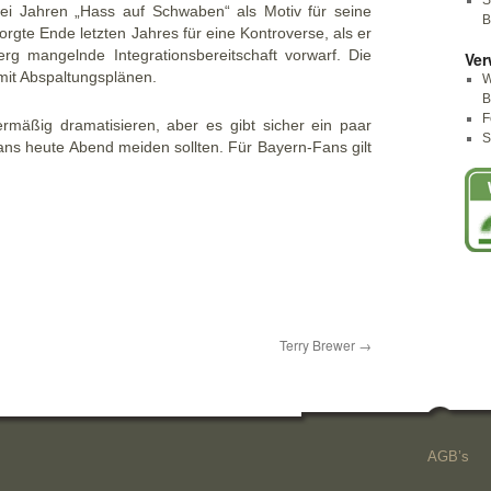
S
wei Jahren „Hass auf Schwaben“ als Motiv für seine
B
rgte Ende letzten Jahres für eine Kontroverse, als er
g mangelnde Integrationsbereitschaft vorwarf. Die
Ver
mit Abspaltungsplänen.
W
B
F
rmäßig dramatisieren, aber es gibt sicher ein paar
S
-Fans heute Abend meiden sollten. Für Bayern-Fans gilt
Terry Brewer
→
AGB’s