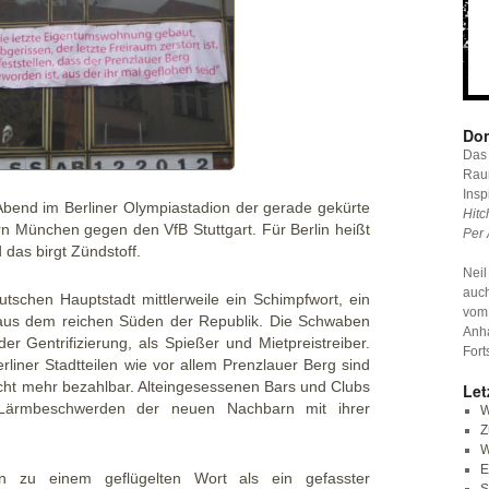
Don
Das 
Raum
Insp
 Abend im Berliner Olympiastadion der gerade gekürte
Hitc
 München gegen den VfB Stuttgart. Für Berlin heißt
Per 
as birgt Zündstoff.
Neil
auc
tschen Hauptstadt mittlerweile ein Schimpfwort, ein
vom
aus dem reichen Süden der Republik. Die Schwaben
Anha
der Gentrifizierung, als Spießer und Mietpreistreiber.
Fort
iner Stadtteilen wie vor allem Prenzlauer Berg sind
icht mehr bezahlbar. Alteingesessenen Bars und Clubs
Let
Lärmbeschwerden der neuen Nachbarn mit ihrer
W
Z
W
E
n zu einem geflügelten Wort als ein gefasster