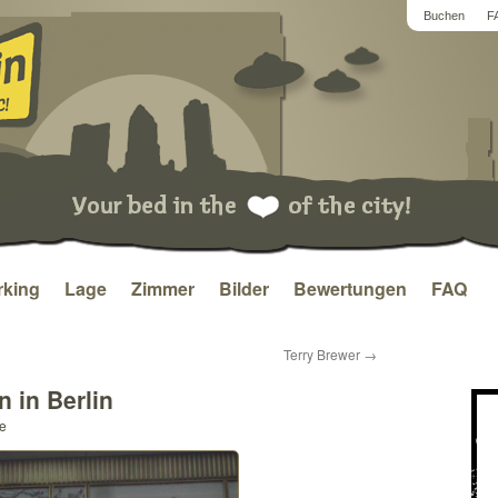
Buchen
F
king
Lage
Zimmer
Bilder
Bewertungen
FAQ
Terry Brewer
→
 in Berlin
ce