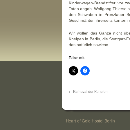
Kinderwagen-Brandstifter vor z
Taten angab. Wolfgang Thierse so
den Schwaben in Prenzlauer Ber
Geschmähten ihrerseits kontern 
Wir wollen das Ganze nicht übe
Kneipen in Berlin, die Stuttgart
das natürlich sowieso.
Teilen mit:
←
Karneval der Kulturen
Heart of Gold Hostel Berlin