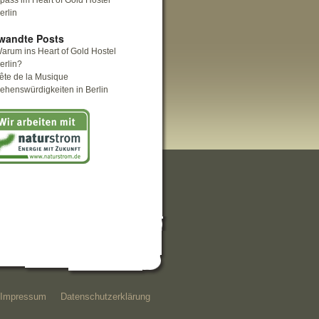
pass im Heart of Gold Hostel
erlin
wandte Posts
arum ins Heart of Gold Hostel
erlin?
ête de la Musique
ehenswürdigkeiten in Berlin
Impressum
Datenschutzerklärung