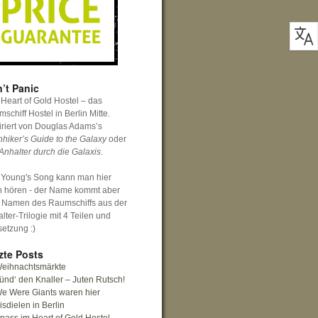
’t Panic
Heart of Gold Hostel – das
schiff Hostel in Berlin Mitte.
iriert von Douglas Adams’s
hhiker’s Guide to the Galaxy
oder
Anhalter durch die Galaxis
.
 Young's Song kann man hier
h hören - der Name kommt aber
 Namen des Raumschiffs aus der
lter-Trilogie mit 4 Teilen und
setzung :)
zte Posts
eihnachtsmärkte
ünd‘ den Knaller – Juten Rutsch!
e Were Giants waren hier
isdielen in Berlin