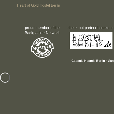
Heart of Gold Hostel Berlin
proud member of the
check out partner hostels o
Backpacker Network
-
Capsule Hostels Berlin
Sun