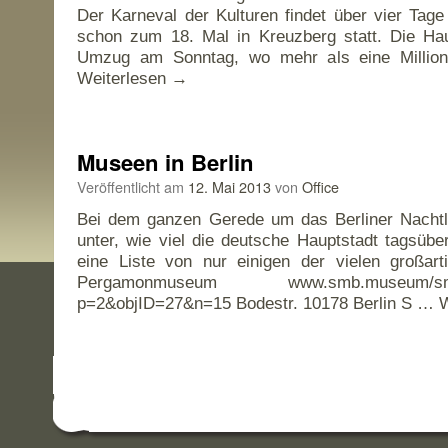
Der Karneval der Kulturen findet über vier Ta
schon zum 18. Mal in Kreuzberg statt. Die Hau
Umzug am Sonntag, wo mehr als eine Millio
Weiterlesen
→
Museen in Berlin
Veröffentlicht am
12. Mai 2013
von
Office
Bei dem ganzen Gerede um das Berliner Nachtl
unter, wie viel die deutsche Hauptstadt tagsüber
eine Liste von nur einigen der vielen großart
Pergamonmuseum www.smb.museum/smb/st
p=2&objID=27&n=15 Bodestr. 10178 Berlin S …
W